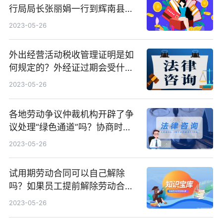
行局局长张丽娟一行到辉南县人
民法院开展调研工作
2023-05-26
外出经营活动税收管理证明是如
何规定的？外经证过期会受什么
处罚？
2023-05-26
各地劳动争议仲裁机构开辟了争
议处理“绿色通道”吗？协商时要
注意哪几点？
2023-05-26
试用期劳动合同可以自己解除
吗？如果员工提前解除劳动合同
有哪些注意事项？
2023-05-26