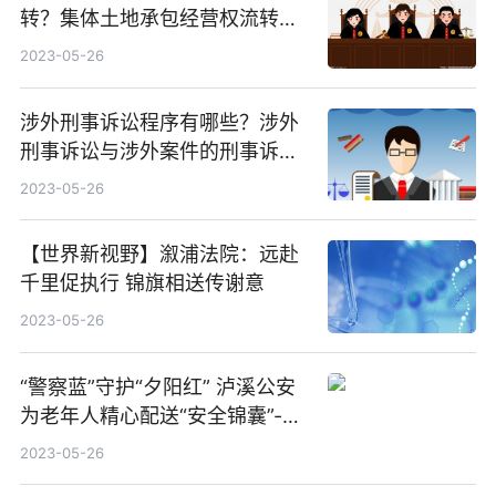
转？集体土地承包经营权流转的
方式是什么？
2023-05-26
涉外刑事诉讼程序有哪些？涉外
刑事诉讼与涉外案件的刑事诉讼
的区别有哪些？
2023-05-26
【世界新视野】溆浦法院：远赴
千里促执行 锦旗相送传谢意
2023-05-26
“警察蓝”守护“夕阳红” 泸溪公安
为老年人精心配送“安全锦囊”-今
日快讯
2023-05-26