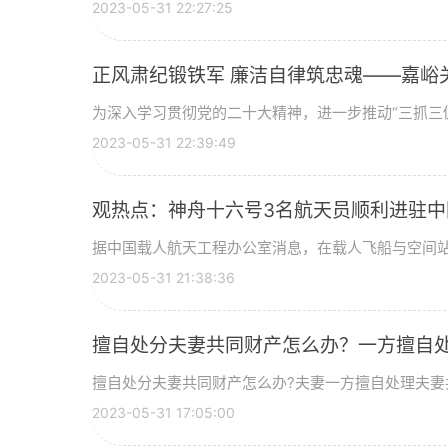
2023-05-31 22:27:25
正风肃纪锻铁军 廉洁自律筑忠魂——嘉峪关
为深入学习贯彻党的二十大精神，进一步推动“三抓三促”
2023-05-31 22:39:49
观热点：神舟十六号3名航天员顺利进驻中
据中国载人航天工程办公室消息，在载人飞船与空间站组
2023-05-31 21:38:36
擅自处分夫妻共同财产怎么办？一方擅自
擅自处分夫妻共同财产怎么办?夫妻一方擅自处理夫妻共
2023-05-31 17:05:00