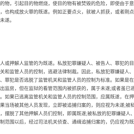
的物，引起目的物燃烧，使目的物有被焚毁的危险，即使由于意
，也构成放火罪的既遂。例如正要点火，就被人抓获，或者刚点
未遂。
人或押解人监管的为既遂。私放犯罪嫌疑人、被告人、罪犯的目
关和监管人员的控制，逃避法律制裁。因此，私放犯罪嫌疑人、
、罪犯是否逃脱了监管机关和监管人员的控制为标准。如果是在
出监房，但在监狱的看管范围内被抓获的，属于未遂;或者虽已
。如果已逃离监管机关和监管人员的控制范围，应属既遂，在押
果当场被其他人员发现，立即被追捕归案的，则应视为未遂;被
，摆脱了其他押解人员们控制，即属既遂;被私放的犯罪嫌疑人
制范围以后，经过司法机关侦查、通缉追捕归案的，仍应视为既