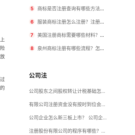
要求？商标转让所需时间是多久？
5
商标是否注册查询有哪些方法？
有哪些步骤？
6
服装商标注册怎么注册？注册商
标流程有哪些？
7
美国注册商标需要哪些材料？美
上
险
国商标办理流程有哪些？
8
泉州商标注册有哪些流程？怎么
放
注册吗？
公司法
过
的
公司股东之间股权转让计税基础怎么
确认？公司股东之间的股权转让要符
有限公司注册资金没有按时到位会怎
合什么要件？
么样？股份有限公司设立的注册条件
公司企业怎么新三板上市？ 公司企
业新三板上市的流程
注册股份有限公司的程序有哪些？注