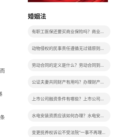
15037178970
婚姻法
有职工医保还要买商业保险吗？商业保
险到底有没有必要买？
动物侵权的民事责任遵循无过错原则
吗？侵权责任归责原则的分类
劳动合同的定义是什么？劳动合同到期
而
公司不续签有补偿吗？
公证夫妻共同财产有用吗？办理财产公
基
证程序是什么？
上市公司融资条件有哪些？上市公司怎
样进行融资？有关上市公司是如何来进
水电安装资质应该如何办理？水电安装
条
行资金重组的？
公司三级资质办理的申报条件是什么？
变更抚养权诉讼不受法院“一事不再理”