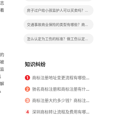
志
的限制吗？离婚孩子抚养权如何变更？
着
房子过户给小孩监护人可以买卖吗？房
产证已过户可以撤销吗？
交通事故商业保险的类型有哪些？商业
保险能够报销的范围是根据具体的险种
怎么认定为工伤的标准？做工伤认定期
确定的吗？
间工资的发放标准是什么？
的
被
知识纠纷
监
逃
1
商标注册地址变更流程有哪些？
解
怎么提交申请书件？
2
驰名商标注册和商标注册有什么
私
、
区别？
3
商标注册大约多少钱？商标注册
查询的方式有哪些？
4
深圳商标转让流程及费用有哪些