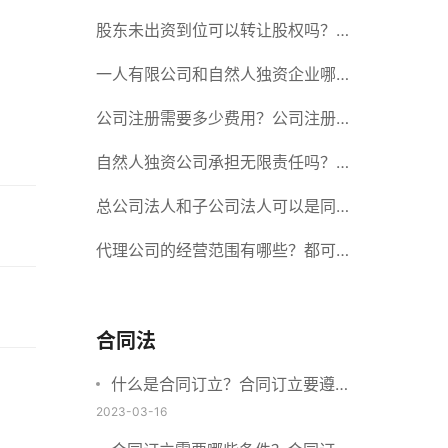
册股份有限公司需要提交哪些材料？
股东未出资到位可以转让股权吗？股
东未出资到位能否分红？
一人有限公司和自然人独资企业哪个
好？一人公司设立条件有哪些？
公司注册需要多少费用？公司注册需
要准备什么材料？
自然人独资公司承担无限责任吗？有
限责任公司与有限责任公司的区别
总公司法人和子公司法人可以是同一
个人吗？总公司更名分公司需要更改
代理公司的经营范围有哪些？都可以
吗？
代理哪些？
合同法
什么是合同订立？合同订立要遵守
什么原则？订立方式有哪些？
2023-03-16