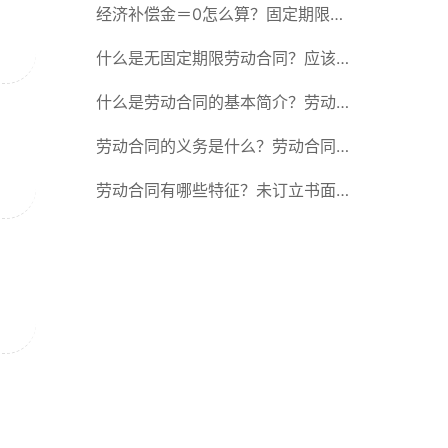
除合同的15种情形
经济补偿金＝0怎么算？固定期限劳
动合同又称什么？
什么是无固定期限劳动合同？应该怎
么解除或终止劳动合同？
什么是劳动合同的基本简介？劳动合
同的形式
劳动合同的义务是什么？劳动合同应
具备哪些条款？
劳动合同有哪些特征？未订立书面劳
动合同的法律后果